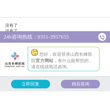
没有了
没有了
24h咨询热线：0351-3957655
推荐阅读
Hot focus
您好，欢迎登录山西长峰医
院
官方网站
，有什么能帮您的，
请在线或电话咨询。
周权 Zhouquan
主任医师
立即回复
稍后咨询
浅表型血管瘤
深浅混合型血
深部血管瘤
不消退型血管
管瘤
瘤