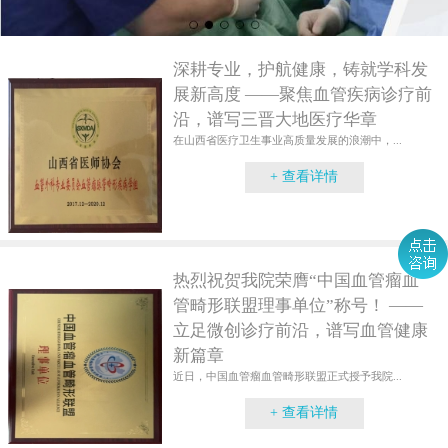
深耕专业，护航健康，铸就学科发
展新高度 ——聚焦血管疾病诊疗前
沿，谱写三晋大地医疗华章
在山西省医疗卫生事业高质量发展的浪潮中，...
+ 查看详情
热烈祝贺我院荣膺“中国血管瘤血
管畸形联盟理事单位”称号！ ——
立足微创诊疗前沿，谱写血管健康
新篇章
近日，中国血管瘤血管畸形联盟正式授予我院...
+ 查看详情