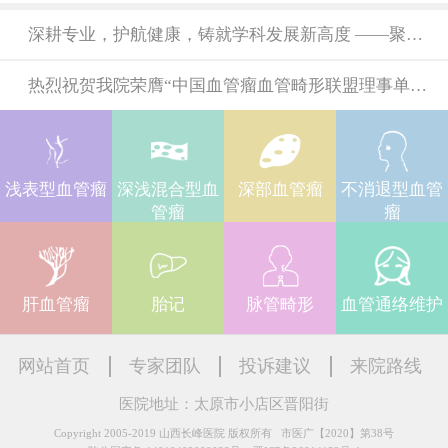
深耕专业，护航健康，铸就学科发展新高度 ——聚焦血管疾病诊疗前沿，谱写三晋大地医疗华章
热烈祝贺我院荣膺“中国血管瘤血管畸形联盟理事单位”称号！ ——立足微创诊疗前沿，谱写血管健康新篇章
浅表型血管瘤
深浅混合型血
深部血管瘤
不消退型血管
管瘤
瘤
肝血管瘤
胎记
脉管畸形
血管通络维护
网站首页
专家团队
投诉建议
来院路线
医院地址：太原市小店区晋阳街
Copyright 2005-2019 山西长峰医院 版权所有 市医广【2020】第38号