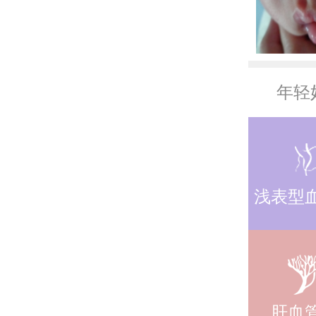
浅表型
肝血