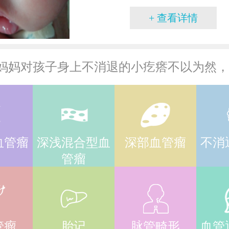
+ 查看详情
血管瘤
深浅混合型血
深部血管瘤
不消
管瘤
管瘤
胎记
脉管畸形
血管