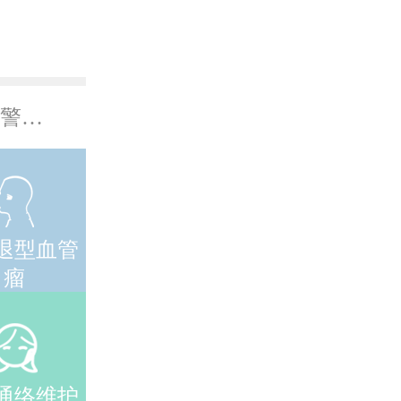
年轻妈妈对孩子身上不消退的小疙瘩不以为然，警惕！可能是血管瘤
退型血管
瘤
通络维护