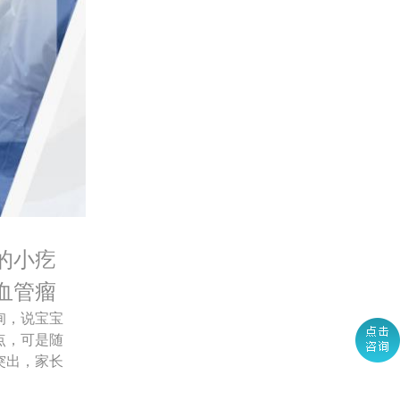
的小疙
血管瘤
询，说宝宝
点，可是随
突出，家长