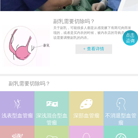
副乳需要切除吗？
关于副乳，可能很多人都是从感觉腋下有两坨肉而发
现的，或者是买内衣的时候，被内衣店的导购员推荐
说需要调整副乳的内衣。
+ 查看详情
副乳需要切除吗？
浅表型血管瘤
深浅混合型血
深部血管瘤
不消退型血管
管瘤
瘤