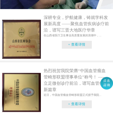
深耕专业，护航健康，铸就学科发
展新高度 ——聚焦血管疾病诊疗前
沿，谱写三晋大地医疗华章
在山西省医疗卫生事业高质量发展的浪潮中，...
+ 查看详情
热烈祝贺我院荣膺“中国血管瘤血
管畸形联盟理事单位”称号！ ——
立足微创诊疗前沿，谱写血管健康
新篇章
近日，中国血管瘤血管畸形联盟正式授予我院...
+ 查看详情